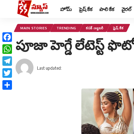
హోమ్
ఫ్రెష్ కేక
పొలి కేక
వైరల్
MAIN STORIES
TRENDING
కసక్ గ్యాలరీ
ఫ్రెష్ కేక
పూజా హెగ్డే లేటెస్ట్ ఫొట
Facebook
WhatsApp
Last updated:
Telegram
Twitter
Share