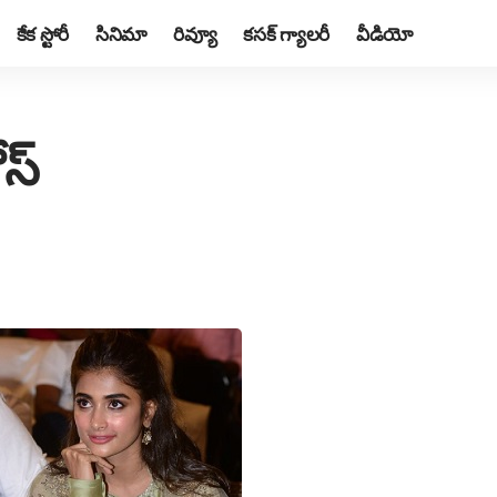
కేక స్టోరీ
సినిమా
రివ్యూ
కసక్ గ్యాలరీ
వీడియో
ోస్