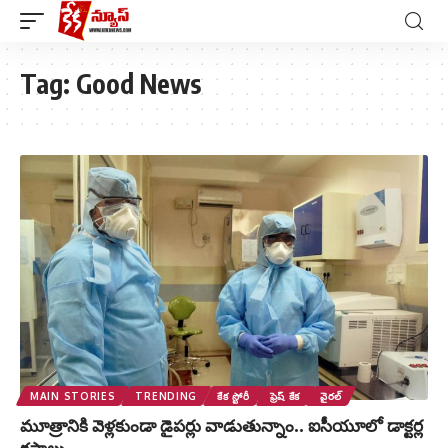
Tag:
Good News
MAIN STORIES
TRENDING
కేక స్టోరీ
ఫ్రెష్ కేక
వైరల్
మూత్రానికి వెళ్లకుండా డైపర్లు వాడుతున్నాం.. ఐసీయూలో డాక్టర్ల
కష్టాలు