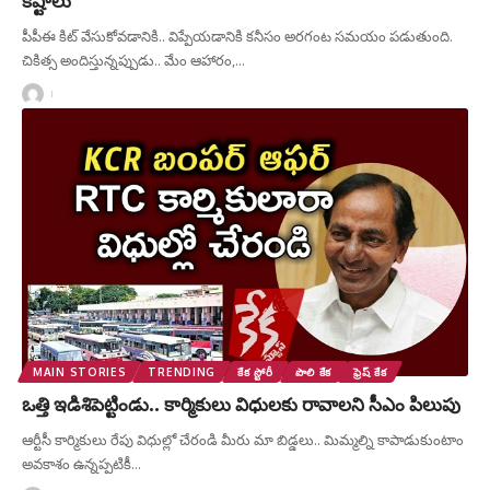
పీపీఈ కిట్ వేసుకోవడానికి.. విప్పేయడానికి కనీసం అరగంట సమయం పడుతుంది.
చికిత్స అందిస్తున్నప్పుడు.. మేం ఆహారం,
…
MAIN STORIES
TRENDING
కేక స్టోరీ
పొలి కేక
ఫ్రెష్ కేక
ఒత్తి ఇడిశిపెట్టిండు.. కార్మికులు విధులకు రావాలని సీఎం పిలుపు
ఆర్టీసీ కార్మికులు రేపు విధుల్లో చేరండి మీరు మా బిడ్డలు.. మిమ్మల్ని కాపాడుకుంటాం
అవకాశం ఉన్నప్పటికీ
…