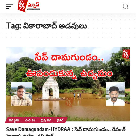
Tag:
వికారాబాద్ అడవులు
కేక స్టోరీ
పొలి కేక
ఫ్రెష్ కేక
వైరల్
Save Damagundam-HYDRAA : సేవ్ దామగుండం.. రేవంత్
హైడ్రాకు ఊహించని షాక్